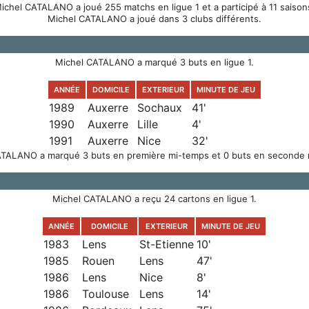
ichel CATALANO a joué 255 matchs en ligue 1 et a participé à 11 saison
Michel CATALANO a joué dans 3 clubs différents.
Michel CATALANO a marqué 3 buts en ligue 1.
ANNÉE
DOMICILE
EXTERIEUR
MINUTE DE JEU
1989
Auxerre
Sochaux
41'
1990
Auxerre
Lille
4'
1991
Auxerre
Nice
32'
ATALANO a marqué 3 buts en première mi-temps et 0 buts en seconde 
Michel CATALANO a reçu 24 cartons en ligue 1.
ANNÉE
DOMICILE
EXTERIEUR
MINUTE DE JEU
1983
Lens
St-Etienne
10'
1985
Rouen
Lens
47'
1986
Lens
Nice
8'
1986
Toulouse
Lens
14'