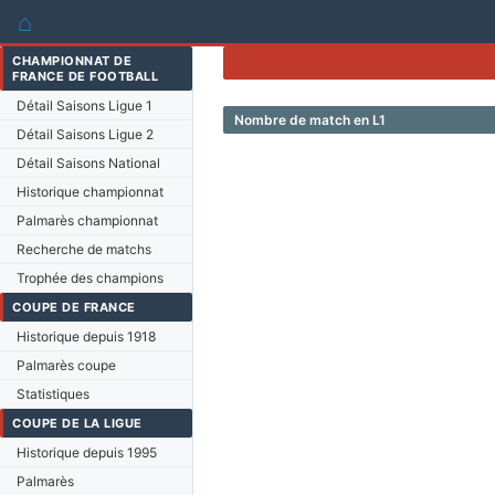
⌂
CHAMPIONNAT DE
FRANCE DE FOOTBALL
Détail Saisons Ligue 1
Nombre de match en L1
Détail Saisons Ligue 2
Détail Saisons National
Historique championnat
Palmarès championnat
Recherche de matchs
Trophée des champions
COUPE DE FRANCE
Historique depuis 1918
Palmarès coupe
Statistiques
COUPE DE LA LIGUE
Historique depuis 1995
Palmarès