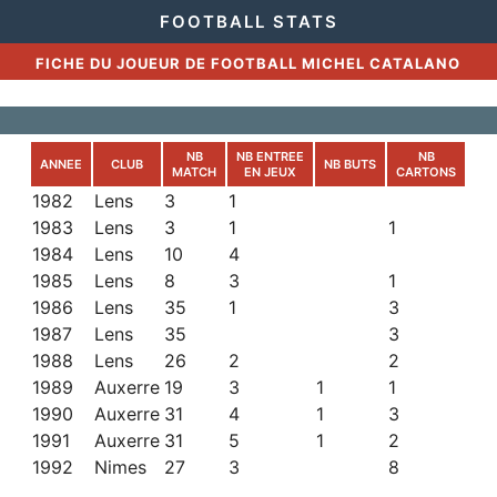
FOOTBALL STATS
FICHE DU JOUEUR DE FOOTBALL MICHEL CATALANO
NB
NB ENTREE
NB
ANNEE
CLUB
NB BUTS
MATCH
EN JEUX
CARTONS
1982
Lens
3
1
1983
Lens
3
1
1
1984
Lens
10
4
1985
Lens
8
3
1
1986
Lens
35
1
3
1987
Lens
35
3
1988
Lens
26
2
2
1989
Auxerre
19
3
1
1
1990
Auxerre
31
4
1
3
1991
Auxerre
31
5
1
2
1992
Nimes
27
3
8