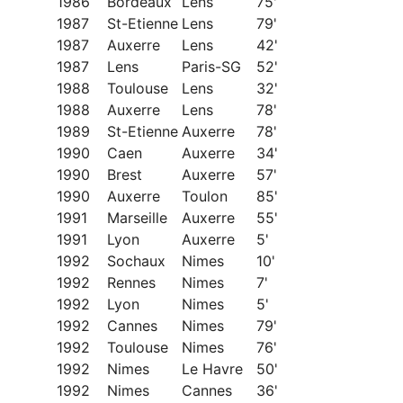
1986
Bordeaux
Lens
75'
1987
St-Etienne
Lens
79'
1987
Auxerre
Lens
42'
1987
Lens
Paris-SG
52'
1988
Toulouse
Lens
32'
1988
Auxerre
Lens
78'
1989
St-Etienne
Auxerre
78'
1990
Caen
Auxerre
34'
1990
Brest
Auxerre
57'
1990
Auxerre
Toulon
85'
1991
Marseille
Auxerre
55'
1991
Lyon
Auxerre
5'
1992
Sochaux
Nimes
10'
1992
Rennes
Nimes
7'
1992
Lyon
Nimes
5'
1992
Cannes
Nimes
79'
1992
Toulouse
Nimes
76'
1992
Nimes
Le Havre
50'
1992
Nimes
Cannes
36'