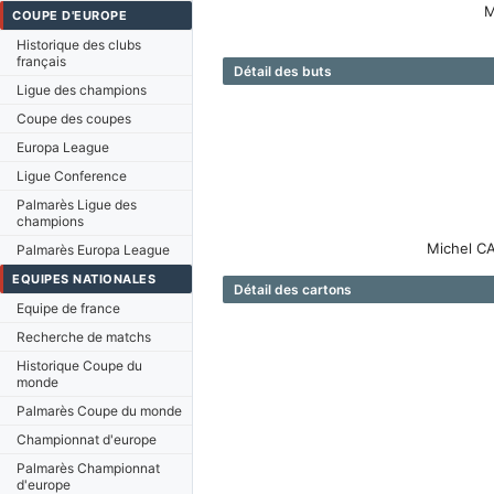
M
COUPE D'EUROPE
Historique des clubs
français
Détail des buts
Ligue des champions
Coupe des coupes
Europa League
Ligue Conference
Palmarès Ligue des
champions
Michel C
Palmarès Europa League
EQUIPES NATIONALES
Détail des cartons
Equipe de france
Recherche de matchs
Historique Coupe du
monde
Palmarès Coupe du monde
Championnat d'europe
Palmarès Championnat
d'europe