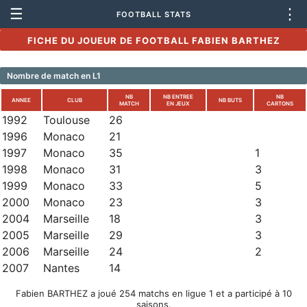
☰
⋮
FOOTBALL STATS
FICHE DU JOUEUR DE FOOTBALL FABIEN BARTHEZ
Nombre de match en L1
NB
NB ENTREE
NB
ANNEE
CLUB
NB BUTS
MATCH
EN JEUX
CARTONS
1992
Toulouse
26
1996
Monaco
21
1997
Monaco
35
1
1998
Monaco
31
3
1999
Monaco
33
5
2000
Monaco
23
3
2004
Marseille
18
3
2005
Marseille
29
3
2006
Marseille
24
2
2007
Nantes
14
Fabien BARTHEZ a joué 254 matchs en ligue 1 et a participé à 10
saisons.