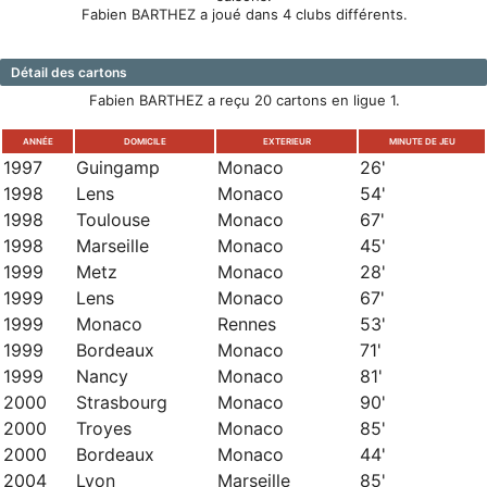
Fabien BARTHEZ a joué dans 4 clubs différents.
Détail des cartons
Fabien BARTHEZ a reçu 20 cartons en ligue 1.
ANNÉE
DOMICILE
EXTERIEUR
MINUTE DE JEU
1997
Guingamp
Monaco
26'
1998
Lens
Monaco
54'
1998
Toulouse
Monaco
67'
1998
Marseille
Monaco
45'
1999
Metz
Monaco
28'
1999
Lens
Monaco
67'
1999
Monaco
Rennes
53'
1999
Bordeaux
Monaco
71'
1999
Nancy
Monaco
81'
2000
Strasbourg
Monaco
90'
2000
Troyes
Monaco
85'
2000
Bordeaux
Monaco
44'
2004
Lyon
Marseille
85'