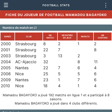
☰
⋮
FOOTBALL STATS
FICHE DU JOUEUR DE FOOTBALL MAMADOU BAGAYOKO
Nombre de match en L1
NB
NB ENTREE
NB
ANNEE
CLUB
NB BUTS
MATCH
EN JEUX
CARTONS
2000
Strasbourg
8
2
1
2
2001
Strasbourg
22
7
8
2003
Strasbourg
3
13
2
2004
AC-Ajaccio
32
8
11
2005
Nantes
22
7
6
4
2006
Nice
25
5
5
6
2009
Nantes
23
1
7
6
2010
Nice
18
4
1
4
Mamadou BAGAYOKO a joué 192 matchs en ligue 1 et a participé à 8
saisons.
Mamadou BAGAYOKO a joué dans 4 clubs différents.