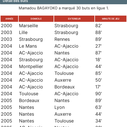
Détail des buts
Mamadou BAGAYOKO a marqué 30 buts en ligue 1.
ANNÉE
DOMICILE
EXTERIEUR
MINUTE DE JEU
2000
Marseille
Strasbourg
82'
2003
Lille
Strasbourg
88'
2003
Strasbourg
Rennes
89'
2004
Le Mans
AC-Ajaccio
27'
2004
AC-Ajaccio
Nantes
87'
2004
Strasbourg
AC-Ajaccio
18'
2004
Montpellier
AC-Ajaccio
44'
2004
AC-Ajaccio
Toulouse
85'
2004
AC-Ajaccio
Auxerre
50'
2004
AC-Ajaccio
Bordeaux
17'
2004
Toulouse
AC-Ajaccio
90'
2005
Bordeaux
Nantes
89'
2005
Nantes
Lyon
63'
2005
Nantes
Auxerre
44'
2005
Nantes
Toulouse
34'