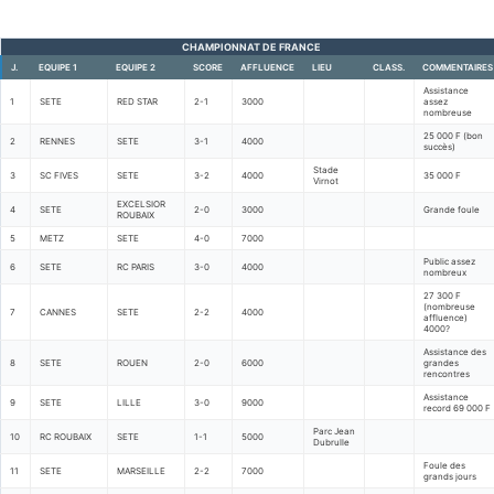
CHAMPIONNAT DE FRANCE
J.
EQUIPE 1
EQUIPE 2
SCORE
AFFLUENCE
LIEU
CLASS.
COMMENTAIRES
Assistance
1
SETE
RED STAR
2-1
3000
assez
nombreuse
25 000 F (bon
2
RENNES
SETE
3-1
4000
succès)
Stade
3
SC FIVES
SETE
3-2
4000
35 000 F
Virnot
EXCELSIOR
4
SETE
2-0
3000
Grande foule
ROUBAIX
5
METZ
SETE
4-0
7000
Public assez
6
SETE
RC PARIS
3-0
4000
nombreux
27 300 F
(nombreuse
7
CANNES
SETE
2-2
4000
affluence)
4000?
Assistance des
8
SETE
ROUEN
2-0
6000
grandes
rencontres
Assistance
9
SETE
LILLE
3-0
9000
record 69 000 F
Parc Jean
10
RC ROUBAIX
SETE
1-1
5000
Dubrulle
Foule des
11
SETE
MARSEILLE
2-2
7000
grands jours