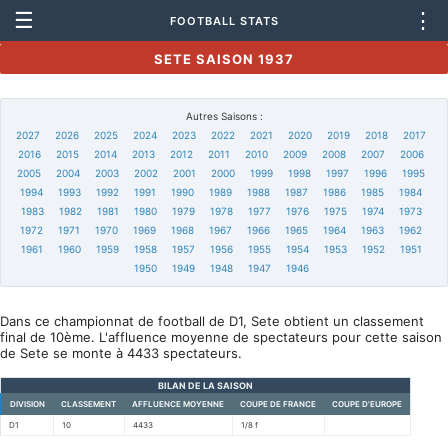
☰
⋮
FOOTBALL STATS
SETE SAISON 1937
Autres Saisons :
2027
2026
2025
2024
2023
2022
2021
2020
2019
2018
2017
2016
2015
2014
2013
2012
2011
2010
2009
2008
2007
2006
2005
2004
2003
2002
2001
2000
1999
1998
1997
1996
1995
1994
1993
1992
1991
1990
1989
1988
1987
1986
1985
1984
1983
1982
1981
1980
1979
1978
1977
1976
1975
1974
1973
1972
1971
1970
1969
1968
1967
1966
1965
1964
1963
1962
1961
1960
1959
1958
1957
1956
1955
1954
1953
1952
1951
1950
1949
1948
1947
1946
Dans ce championnat de football de D1, Sete obtient un classement
final de 10ème. L'affluence moyenne de spectateurs pour cette saison
de Sete se monte à 4433 spectateurs.
BILAN DE LA SAISON
DIVISION
CLASSEMENT
AFFLUENCE MOYENNE
COUPE DE FRANCE
COUPE D'EUROPE
D1
10
4433
1/8 f