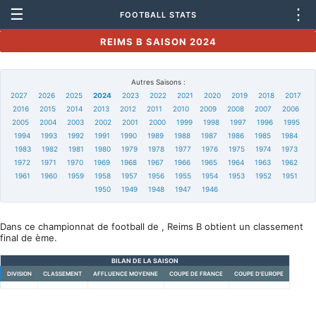
☰
⋮
FOOTBALL STATS
REIMS B SAISON 2024
Autres Saisons :
2027
2026
2025
2024
2023
2022
2021
2020
2019
2018
2017
2016
2015
2014
2013
2012
2011
2010
2009
2008
2007
2006
2005
2004
2003
2002
2001
2000
1999
1998
1997
1996
1995
1994
1993
1992
1991
1990
1989
1988
1987
1986
1985
1984
1983
1982
1981
1980
1979
1978
1977
1976
1975
1974
1973
1972
1971
1970
1969
1968
1967
1966
1965
1964
1963
1962
1961
1960
1959
1958
1957
1956
1955
1954
1953
1952
1951
1950
1949
1948
1947
1946
Dans ce championnat de football de , Reims B obtient un classement
final de ème.
BILAN DE LA SAISON
DIVISION
CLASSEMENT
AFFLUENCE MOYENNE
COUPE DE FRANCE
COUPE D'EUROPE