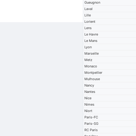
Gueugnon
Laval
Lille
Lorient
Lens
Le Havre
Le Mans
Lyon
Marseille
Metz
Monaco
Montpellier
Mulhouse
Nancy
Nantes
Nice
Nimes
Niort
Paris-FC
Paris-SG
RC Paris