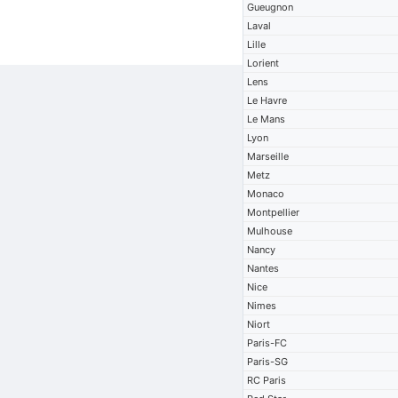
Gueugnon
Laval
Lille
Lorient
Lens
Le Havre
Le Mans
Lyon
Marseille
Metz
Monaco
Montpellier
Mulhouse
Nancy
Nantes
Nice
Nimes
Niort
Paris-FC
Paris-SG
RC Paris