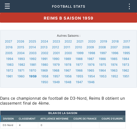
☰
⋮
FOOTBALL STATS
REIMS B SAISON 1959
Autres Saisons :
2027
2026
2025
2024
2023
2022
2021
2020
2019
2018
2017
2016
2015
2014
2013
2012
2011
2010
2009
2008
2007
2006
2005
2004
2003
2002
2001
2000
1999
1998
1997
1996
1995
1994
1993
1992
1991
1990
1989
1988
1987
1986
1985
1984
1983
1982
1981
1980
1979
1978
1977
1976
1975
1974
1973
1972
1971
1970
1969
1968
1967
1966
1965
1964
1963
1962
1961
1960
1959
1958
1957
1956
1955
1954
1953
1952
1951
1950
1949
1948
1947
1946
Dans ce championnat de football de D3-Nord, Reims B obtient un
classement final de 4ème.
BILAN DE LA SAISON
DIVISION
CLASSEMENT
AFFLUENCE MOYENNE
COUPE DE FRANCE
COUPE D'EUROPE
D3-Nord
4
0