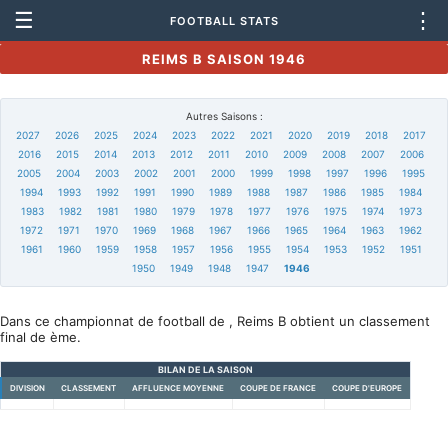
☰
⋮
FOOTBALL STATS
REIMS B SAISON 1946
Autres Saisons :
2027
2026
2025
2024
2023
2022
2021
2020
2019
2018
2017
2016
2015
2014
2013
2012
2011
2010
2009
2008
2007
2006
2005
2004
2003
2002
2001
2000
1999
1998
1997
1996
1995
1994
1993
1992
1991
1990
1989
1988
1987
1986
1985
1984
1983
1982
1981
1980
1979
1978
1977
1976
1975
1974
1973
1972
1971
1970
1969
1968
1967
1966
1965
1964
1963
1962
1961
1960
1959
1958
1957
1956
1955
1954
1953
1952
1951
1950
1949
1948
1947
1946
Dans ce championnat de football de , Reims B obtient un classement
final de ème.
BILAN DE LA SAISON
DIVISION
CLASSEMENT
AFFLUENCE MOYENNE
COUPE DE FRANCE
COUPE D'EUROPE