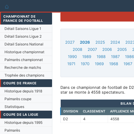
⌂
CHAMPIONNAT DE
FRANCE DE FOOTBALL
Détail Saisons Ligue 1
Détail Saisons Ligue 2
2027
2026
2025
2024
202
Détail Saisons National
2008
2007
2006
2005
Historique championnat
1990
1989
1988
1987
198
Palmarès championnat
1971
1970
1969
1968
1967
Recherche de matchs
Trophée des champions
COUPE DE FRANCE
Dans ce championnat de football de D2
Historique depuis 1918
star se monte à 4558 spectateurs.
Palmarès coupe
BILAN 
Statistiques
DIVISION
CLASSEMENT
AFFLUENCE M
COUPE DE LA LIGUE
D2
4
4558
Historique depuis 1995
Palmarès