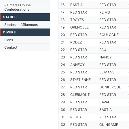
16
BASTIA
RED STAR
Palmarès Coupe
Confederations
17
RED STAR
REIMS
STADES
18
TROYES
RED STAR
Stades et Affluences
19
GRENOBLE
RED STAR
DIVERS
20
RED STAR
BOULOGNE
Liens
21
RODEZ
RED STAR
Contact
22
RED STAR
PAU
23
RED STAR
NANCY
24
ANNECY
RED STAR
25
RED STAR
LE MANS
26
ST-ETIENNE
RED STAR
27
RED STAR
DUNKERQUE
28
CLERMONT
RED STAR
29
RED STAR
LAVAL
30
RED STAR
BASTIA
31
REIMS
RED STAR
32
RED STAR
GUINGAMP