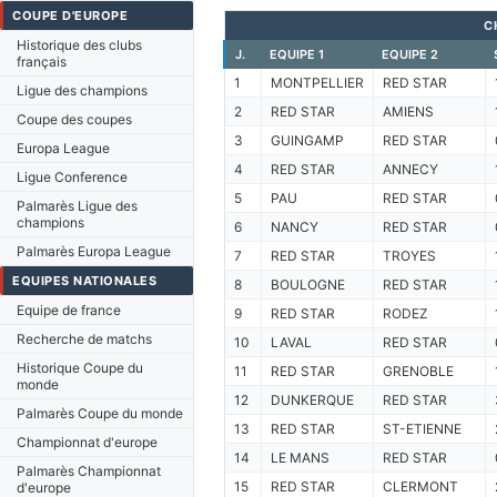
COUPE D'EUROPE
C
Historique des clubs
J.
EQUIPE 1
EQUIPE 2
français
1
MONTPELLIER
RED STAR
Ligue des champions
2
RED STAR
AMIENS
Coupe des coupes
3
GUINGAMP
RED STAR
Europa League
4
RED STAR
ANNECY
Ligue Conference
5
PAU
RED STAR
Palmarès Ligue des
champions
6
NANCY
RED STAR
Palmarès Europa League
7
RED STAR
TROYES
EQUIPES NATIONALES
8
BOULOGNE
RED STAR
Equipe de france
9
RED STAR
RODEZ
Recherche de matchs
10
LAVAL
RED STAR
Historique Coupe du
11
RED STAR
GRENOBLE
monde
12
DUNKERQUE
RED STAR
Palmarès Coupe du monde
13
RED STAR
ST-ETIENNE
Championnat d'europe
14
LE MANS
RED STAR
Palmarès Championnat
15
RED STAR
CLERMONT
d'europe