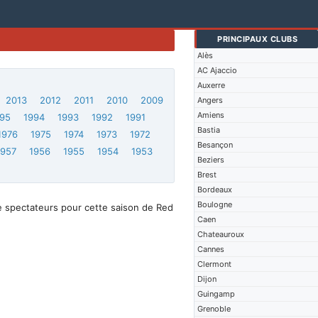
PRINCIPAUX CLUBS
Alès
AC Ajaccio
Auxerre
2013
2012
2011
2010
2009
Angers
Amiens
95
1994
1993
1992
1991
Bastia
1976
1975
1974
1973
1972
Besançon
1957
1956
1955
1954
1953
Beziers
Brest
Bordeaux
Boulogne
e spectateurs pour cette saison de Red
Caen
Chateauroux
Cannes
Clermont
Dijon
Guingamp
Grenoble