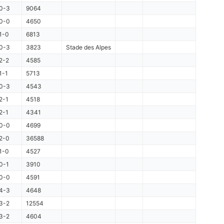
0-3
9064
0-0
4650
1-0
6813
0-3
3823
Stade des Alpes
2-2
4585
1-1
5713
0-3
4543
2-1
4518
2-1
4341
0-0
4699
2-0
36588
1-0
4527
0-1
3910
0-0
4591
4-3
4648
3-2
12554
3-2
4604