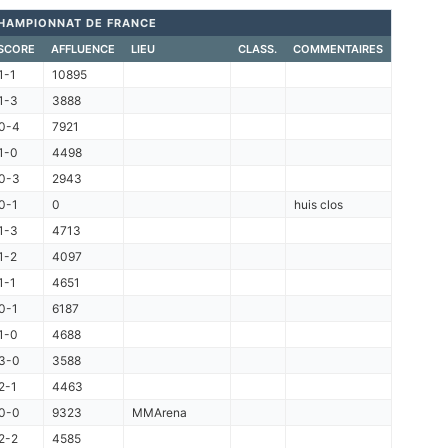
HAMPIONNAT DE FRANCE
SCORE
AFFLUENCE
LIEU
CLASS.
COMMENTAIRES
1-1
10895
1-3
3888
0-4
7921
1-0
4498
0-3
2943
0-1
0
huis clos
1-3
4713
1-2
4097
1-1
4651
0-1
6187
1-0
4688
3-0
3588
2-1
4463
0-0
9323
MMArena
2-2
4585