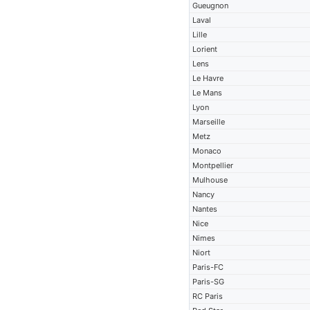
Gueugnon
Laval
Lille
Lorient
Lens
Le Havre
Le Mans
Lyon
Marseille
Metz
Monaco
Montpellier
Mulhouse
Nancy
Nantes
Nice
Nimes
Niort
Paris-FC
Paris-SG
RC Paris