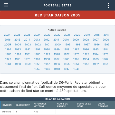
☰
⋮
FOOTBALL STATS
RED STAR SAISON 2005
Autres Saisons :
2027
2026
2025
2024
2023
2022
2021
2020
2019
2018
2017
2016
2015
2014
2013
2012
2011
2010
2009
2008
2007
2006
2005
2004
2003
2002
2001
2000
1999
1998
1997
1996
1995
1994
1993
1992
1991
1990
1989
1988
1987
1986
1985
1984
1983
1982
1981
1980
1979
1978
1977
1976
1975
1974
1973
1972
1971
1970
1969
1968
1967
1966
1965
1964
1963
1962
1961
1960
1959
1958
1957
1956
1955
1954
1953
1952
1951
1950
1949
1948
1947
1946
Dans ce championnat de football de D6-Paris, Red star obtient un
classement final de 1er. L'affluence moyenne de spectateurs pour
cette saison de Red star se monte à 439 spectateurs.
BILAN DE LA SAISON
AFFLUENCE
COUPE DE
COUPE DE LA
COUPE
DIVISION
CLASSEMENT
MOYENNE
FRANCE
LIGUE
D'EUROPE
D6-Paris
1
439