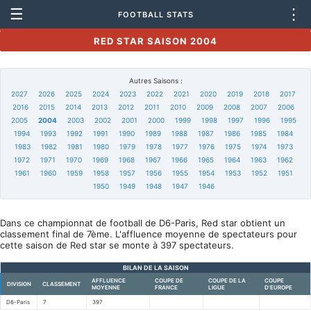
☰
⋮
FOOTBALL STATS
RED STAR SAISON 2004
Autres Saisons :
2027
2026
2025
2024
2023
2022
2021
2020
2019
2018
2017
2016
2015
2014
2013
2012
2011
2010
2009
2008
2007
2006
2005
2004
2003
2002
2001
2000
1999
1998
1997
1996
1995
1994
1993
1992
1991
1990
1989
1988
1987
1986
1985
1984
1983
1982
1981
1980
1979
1978
1977
1976
1975
1974
1973
1972
1971
1970
1969
1968
1967
1966
1965
1964
1963
1962
1961
1960
1959
1958
1957
1956
1955
1954
1953
1952
1951
1950
1949
1948
1947
1946
Dans ce championnat de football de D6-Paris, Red star obtient un
classement final de 7ème. L'affluence moyenne de spectateurs pour
cette saison de Red star se monte à 397 spectateurs.
BILAN DE LA SAISON
AFFLUENCE
COUPE DE
COUPE DE LA
COUPE
DIVISION
CLASSEMENT
MOYENNE
FRANCE
LIGUE
D'EUROPE
D6-Paris
7
397