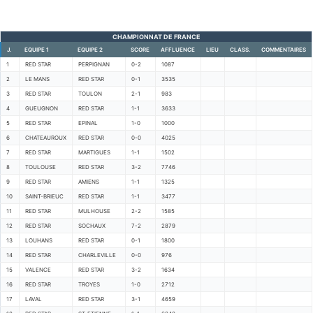
CHAMPIONNAT DE FRANCE
J.
EQUIPE 1
EQUIPE 2
SCORE
AFFLUENCE
LIEU
CLASS.
COMMENTAIRES
1
RED STAR
PERPIGNAN
0-2
1087
2
LE MANS
RED STAR
0-1
3535
3
RED STAR
TOULON
2-1
983
4
GUEUGNON
RED STAR
1-1
3633
5
RED STAR
EPINAL
1-0
1000
6
CHATEAUROUX
RED STAR
0-0
4025
7
RED STAR
MARTIGUES
1-1
1502
8
TOULOUSE
RED STAR
3-2
7746
9
RED STAR
AMIENS
1-1
1325
10
SAINT-BRIEUC
RED STAR
1-1
3477
11
RED STAR
MULHOUSE
2-2
1585
12
RED STAR
SOCHAUX
7-2
2879
13
LOUHANS
RED STAR
0-1
1800
14
RED STAR
CHARLEVILLE
0-0
976
15
VALENCE
RED STAR
3-2
1634
16
RED STAR
TROYES
1-0
2712
17
LAVAL
RED STAR
3-1
4659