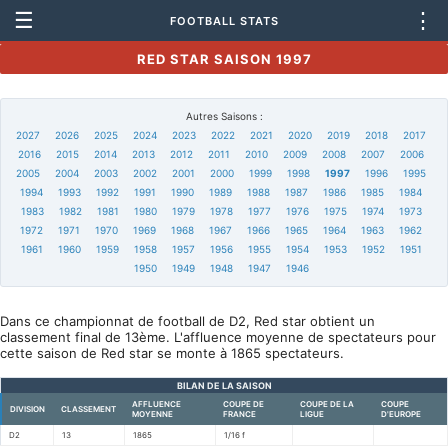
☰
⋮
FOOTBALL STATS
RED STAR SAISON 1997
Autres Saisons :
2027
2026
2025
2024
2023
2022
2021
2020
2019
2018
2017
2016
2015
2014
2013
2012
2011
2010
2009
2008
2007
2006
2005
2004
2003
2002
2001
2000
1999
1998
1997
1996
1995
1994
1993
1992
1991
1990
1989
1988
1987
1986
1985
1984
1983
1982
1981
1980
1979
1978
1977
1976
1975
1974
1973
1972
1971
1970
1969
1968
1967
1966
1965
1964
1963
1962
1961
1960
1959
1958
1957
1956
1955
1954
1953
1952
1951
1950
1949
1948
1947
1946
Dans ce championnat de football de D2, Red star obtient un
classement final de 13ème. L'affluence moyenne de spectateurs pour
cette saison de Red star se monte à 1865 spectateurs.
BILAN DE LA SAISON
AFFLUENCE
COUPE DE
COUPE DE LA
COUPE
DIVISION
CLASSEMENT
MOYENNE
FRANCE
LIGUE
D'EUROPE
D2
13
1865
1/16 f