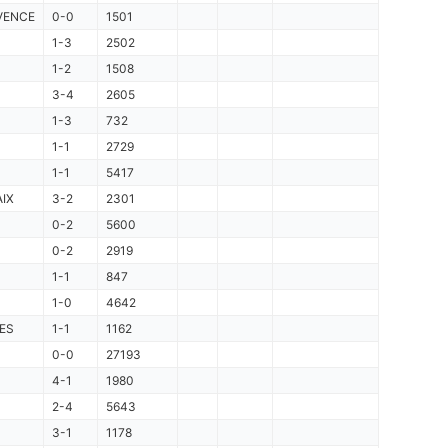
VENCE
0-0
1501
1-3
2502
1-2
1508
3-4
2605
1-3
732
1-1
2729
1-1
5417
IX
3-2
2301
0-2
5600
0-2
2919
1-1
847
1-0
4642
ES
1-1
1162
0-0
27193
4-1
1980
2-4
5643
3-1
1178