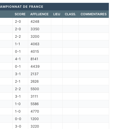
AMPIONNAT DE FRANCE
SCORE
AFFLUENCE
LIEU
CLASS.
COMMENTAIRES
2-0
4248
2-0
3350
2-2
3200
1-1
4063
0-1
4015
4-1
8141
0-1
4439
3-1
2137
2-1
2626
2-2
5500
3-1
3111
1-0
5586
1-0
4770
0-0
1200
3-0
3220