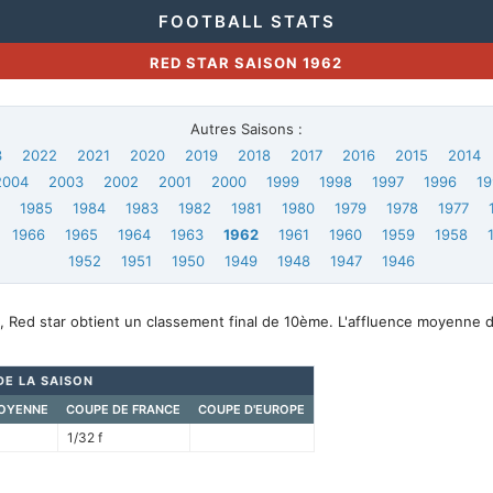
FOOTBALL STATS
RED STAR SAISON 1962
Autres Saisons :
3
2022
2021
2020
2019
2018
2017
2016
2015
2014
2004
2003
2002
2001
2000
1999
1998
1997
1996
19
6
1985
1984
1983
1982
1981
1980
1979
1978
1977
1966
1965
1964
1963
1962
1961
1960
1959
1958
1952
1951
1950
1949
1948
1947
1946
, Red star obtient un classement final de 10ème. L'affluence moyenne 
DE LA SAISON
OYENNE
COUPE DE FRANCE
COUPE D'EUROPE
1/32 f