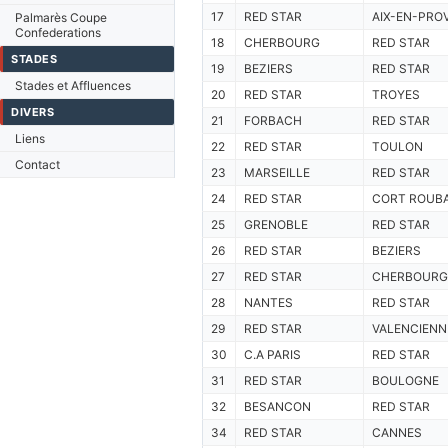
17
RED STAR
AIX-EN-PRO
Palmarès Coupe
Confederations
18
CHERBOURG
RED STAR
STADES
19
BEZIERS
RED STAR
Stades et Affluences
20
RED STAR
TROYES
DIVERS
21
FORBACH
RED STAR
Liens
22
RED STAR
TOULON
Contact
23
MARSEILLE
RED STAR
24
RED STAR
CORT ROUBA
25
GRENOBLE
RED STAR
26
RED STAR
BEZIERS
27
RED STAR
CHERBOURG
28
NANTES
RED STAR
29
RED STAR
VALENCIENN
30
C.A PARIS
RED STAR
31
RED STAR
BOULOGNE
32
BESANCON
RED STAR
34
RED STAR
CANNES