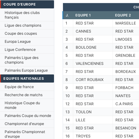
COUPE D'EUROPE
CH
Historique des clubs
J.
EQUIPE 1
EQUIPE 2
français
1
RED STAR
MARSEILLE
Ligue des champions
2
CANNES
RED STAR
Coupe des coupes
3
RED STAR
LIMOGES
Europa League
4
BOULOGNE
RED STAR
Ligue Conference
5
RED STAR
GRENOBLE
Palmarès Ligue des
champions
6
VALENCIENNES
RED STAR
Palmarès Europa League
7
RED STAR
BORDEAUX
EQUIPES NATIONALES
8
CORT ROUBAIX
RED STAR
Equipe de france
9
RED STAR
FORBACH
Recherche de matchs
10
RED STAR
NANTES
Historique Coupe du
12
RED STAR
C.A PARIS
monde
13
TOULON
RED STAR
Palmarès Coupe du monde
14
LILLE
RED STAR
Championnat d'europe
15
RED STAR
BESANCON
Palmarès Championnat
16
TROYES
RED STAR
d'europe