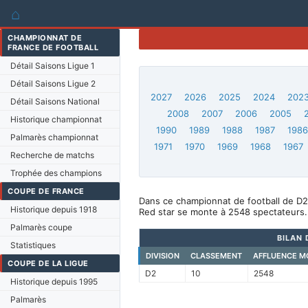
⌂
CHAMPIONNAT DE
FRANCE DE FOOTBALL
Détail Saisons Ligue 1
Détail Saisons Ligue 2
2027
2026
2025
2024
202
Détail Saisons National
2008
2007
2006
2005
Historique championnat
1990
1989
1988
1987
198
Palmarès championnat
1971
1970
1969
1968
1967
Recherche de matchs
Trophée des champions
COUPE DE FRANCE
Dans ce championnat de football de D2
Historique depuis 1918
Red star se monte à 2548 spectateurs.
Palmarès coupe
BILAN 
Statistiques
DIVISION
CLASSEMENT
AFFLUENCE M
COUPE DE LA LIGUE
D2
10
2548
Historique depuis 1995
Palmarès