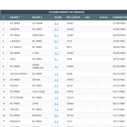
CHAMPIONNAT DE FRANCE
J.
EQUIPE 1
EQUIPE 2
SCORE
AFFLUENCE
LIEU
CLASS.
COMMENTAI
1
RC PARIS
LE HAVRE
4-4
15092
21/08/1960
2
ANGERS
RC PARIS
0-3
10400
31/08/1960
3
RC PARIS
GRENOBLE
6-3
12082
04/09/1960
4
LIMOGES
RC PARIS
0-1
7715
11/09/1960
5
FC NANCY
RC PARIS
1-1
9871
18/09/1960
5
RC PARIS
LYON
3-2
12063
15/09/1960
7
NICE
RC PARIS
0-1
7856
19/10/1960
STADE
8
RC PARIS
3-1
25805
02/10/1960
FRANCAIS
9
VALENCIENNES
RC PARIS
1-3
6008
09/10/1960
10
RC PARIS
SEDAN
2-0
25903
16/10/1960
11
ROUEN
RC PARIS
0-3
18141
23/10/1960
12
RC PARIS
TOULOUSE
3-0
11954
23/11/1960
13
ST-ETIENNE
RC PARIS
1-2
15233
01/11/1960
14
RC PARIS
LENS
3-2
33954
06/11/1960
15
TROYES
RC PARIS
1-4
14397
11/11/1960
16
RC PARIS
RENNES
0-2
35742
13/11/1960
17
MONACO
RC PARIS
3-0
7327
19/11/1960