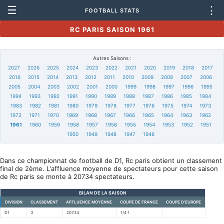
☰
⋮
FOOTBALL STATS
RC PARIS SAISON 1961
Autres Saisons :
2027
2026
2025
2024
2023
2022
2021
2020
2019
2018
2017
2016
2015
2014
2013
2012
2011
2010
2009
2008
2007
2006
2005
2004
2003
2002
2001
2000
1999
1998
1997
1996
1995
1994
1993
1992
1991
1990
1989
1988
1987
1986
1985
1984
1983
1982
1981
1980
1979
1978
1977
1976
1975
1974
1973
1972
1971
1970
1969
1968
1967
1966
1965
1964
1963
1962
1961
1960
1959
1958
1957
1956
1955
1954
1953
1952
1951
1950
1949
1948
1947
1946
Dans ce championnat de football de D1, Rc paris obtient un classement
final de 2ème. L'affluence moyenne de spectateurs pour cette saison
de Rc paris se monte à 20734 spectateurs.
BILAN DE LA SAISON
DIVISION
CLASSEMENT
AFFLUENCE MOYENNE
COUPE DE FRANCE
COUPE D'EUROPE
D1
2
20734
1/4 f