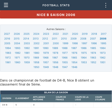
☰
⋮
FOOTBALL STATS
NICE B SAISON 2006
Autres Saisons :
2027
2026
2025
2024
2023
2022
2021
2020
2019
2018
2017
2016
2015
2014
2013
2012
2011
2010
2009
2008
2007
2006
2005
2004
2003
2002
2001
2000
1999
1998
1997
1996
1995
1994
1993
1992
1991
1990
1989
1988
1987
1986
1985
1984
1983
1982
1981
1980
1979
1978
1977
1976
1975
1974
1973
1972
1971
1970
1969
1968
1967
1966
1965
1964
1963
1962
1961
1960
1959
1958
1957
1956
1955
1954
1953
1952
1951
1950
1949
1948
1947
1946
Dans ce championnat de football de D4-B, Nice B obtient un
classement final de 5ème.
BILAN DE LA SAISON
AFFLUENCE
COUPE DE
COUPE DE LA
COUPE
DIVISION
CLASSEMENT
MOYENNE
FRANCE
LIGUE
D'EUROPE
D4-B
5
0
-