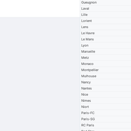
Gueugnon
Laval
Lille
Lorient
Lens
Le Havre
Le Mans
Lyon
Marseille
Metz
Monaco
Montpellier
Mulhouse
Nancy
Nantes
Nice
Nimes
Niort
Paris-FC
Paris-SG
RC Paris