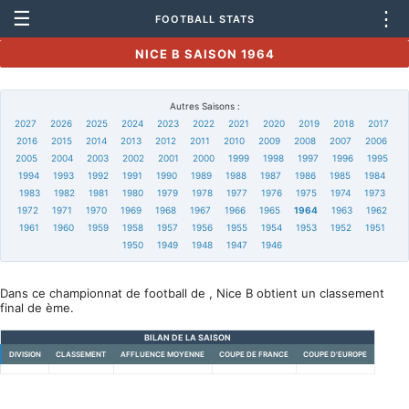
☰
⋮
FOOTBALL STATS
NICE B SAISON 1964
Autres Saisons :
2027
2026
2025
2024
2023
2022
2021
2020
2019
2018
2017
2016
2015
2014
2013
2012
2011
2010
2009
2008
2007
2006
2005
2004
2003
2002
2001
2000
1999
1998
1997
1996
1995
1994
1993
1992
1991
1990
1989
1988
1987
1986
1985
1984
1983
1982
1981
1980
1979
1978
1977
1976
1975
1974
1973
1972
1971
1970
1969
1968
1967
1966
1965
1964
1963
1962
1961
1960
1959
1958
1957
1956
1955
1954
1953
1952
1951
1950
1949
1948
1947
1946
Dans ce championnat de football de , Nice B obtient un classement
final de ème.
BILAN DE LA SAISON
DIVISION
CLASSEMENT
AFFLUENCE MOYENNE
COUPE DE FRANCE
COUPE D'EUROPE