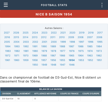
☰
⋮
FOOTBALL STATS
NICE B SAISON 1954
Autres Saisons :
2027
2026
2025
2024
2023
2022
2021
2020
2019
2018
2017
2016
2015
2014
2013
2012
2011
2010
2009
2008
2007
2006
2005
2004
2003
2002
2001
2000
1999
1998
1997
1996
1995
1994
1993
1992
1991
1990
1989
1988
1987
1986
1985
1984
1983
1982
1981
1980
1979
1978
1977
1976
1975
1974
1973
1972
1971
1970
1969
1968
1967
1966
1965
1964
1963
1962
1961
1960
1959
1958
1957
1956
1955
1954
1953
1952
1951
1950
1949
1948
1947
1946
Dans ce championnat de football de D3-Sud-Est, Nice B obtient un
classement final de 10ème.
BILAN DE LA SAISON
DIVISION
CLASSEMENT
AFFLUENCE MOYENNE
COUPE DE FRANCE
COUPE D'EUROPE
D3-Sud-Est
10
0