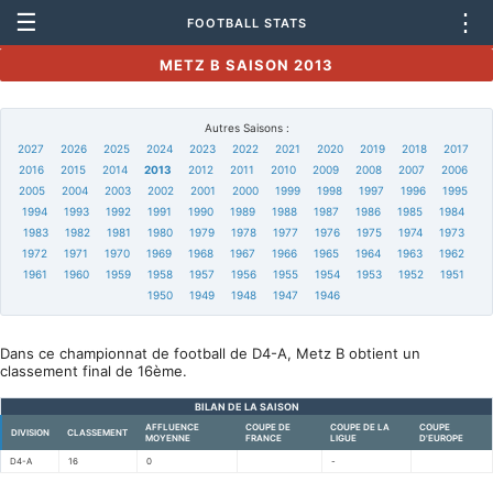
☰
⋮
FOOTBALL STATS
METZ B SAISON 2013
Autres Saisons :
2027
2026
2025
2024
2023
2022
2021
2020
2019
2018
2017
2016
2015
2014
2013
2012
2011
2010
2009
2008
2007
2006
2005
2004
2003
2002
2001
2000
1999
1998
1997
1996
1995
1994
1993
1992
1991
1990
1989
1988
1987
1986
1985
1984
1983
1982
1981
1980
1979
1978
1977
1976
1975
1974
1973
1972
1971
1970
1969
1968
1967
1966
1965
1964
1963
1962
1961
1960
1959
1958
1957
1956
1955
1954
1953
1952
1951
1950
1949
1948
1947
1946
Dans ce championnat de football de D4-A, Metz B obtient un
classement final de 16ème.
BILAN DE LA SAISON
AFFLUENCE
COUPE DE
COUPE DE LA
COUPE
DIVISION
CLASSEMENT
MOYENNE
FRANCE
LIGUE
D'EUROPE
D4-A
16
0
-