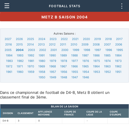
☰
⋮
FOOTBALL STATS
METZ B SAISON 2004
Autres Saisons :
2027
2026
2025
2024
2023
2022
2021
2020
2019
2018
2017
2016
2015
2014
2013
2012
2011
2010
2009
2008
2007
2006
2005
2004
2003
2002
2001
2000
1999
1998
1997
1996
1995
1994
1993
1992
1991
1990
1989
1988
1987
1986
1985
1984
1983
1982
1981
1980
1979
1978
1977
1976
1975
1974
1973
1972
1971
1970
1969
1968
1967
1966
1965
1964
1963
1962
1961
1960
1959
1958
1957
1956
1955
1954
1953
1952
1951
1950
1949
1948
1947
1946
Dans ce championnat de football de D4-B, Metz B obtient un
classement final de 3ème.
BILAN DE LA SAISON
AFFLUENCE
COUPE DE
COUPE DE LA
COUPE
DIVISION
CLASSEMENT
MOYENNE
FRANCE
LIGUE
D'EUROPE
D4-B
3
0
-