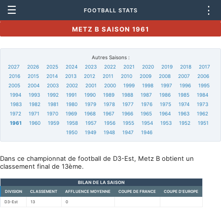
☰
⋮
FOOTBALL STATS
METZ B SAISON 1961
Autres Saisons :
2027
2026
2025
2024
2023
2022
2021
2020
2019
2018
2017
2016
2015
2014
2013
2012
2011
2010
2009
2008
2007
2006
2005
2004
2003
2002
2001
2000
1999
1998
1997
1996
1995
1994
1993
1992
1991
1990
1989
1988
1987
1986
1985
1984
1983
1982
1981
1980
1979
1978
1977
1976
1975
1974
1973
1972
1971
1970
1969
1968
1967
1966
1965
1964
1963
1962
1961
1960
1959
1958
1957
1956
1955
1954
1953
1952
1951
1950
1949
1948
1947
1946
Dans ce championnat de football de D3-Est, Metz B obtient un
classement final de 13ème.
BILAN DE LA SAISON
DIVISION
CLASSEMENT
AFFLUENCE MOYENNE
COUPE DE FRANCE
COUPE D'EUROPE
D3-Est
13
0