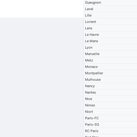
Gueugnon
Laval
Lille
Lorient
Lens
Le Havre
Le Mans
Lyon
Marseille
Metz
Monaco
Montpellier
Mulhouse
Nancy
Nantes
Nice
Nimes
Niort
Paris-FC
Paris-SG
RC Paris