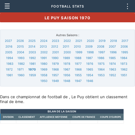
☰
⋮
FOOTBALL STATS
LE PUY SAISON 1970
Autres Saisons :
2027
2026
2025
2024
2023
2022
2021
2020
2019
2018
2017
2016
2015
2014
2013
2012
2011
2010
2009
2008
2007
2006
2005
2004
2003
2002
2001
2000
1999
1998
1997
1996
1995
1994
1993
1992
1991
1990
1989
1988
1987
1986
1985
1984
1983
1982
1981
1980
1979
1978
1977
1976
1975
1974
1973
1972
1971
1970
1969
1968
1967
1966
1965
1964
1963
1962
1961
1960
1959
1958
1957
1956
1955
1954
1953
1952
1951
1950
1949
1948
1947
1946
Dans ce championnat de football de , Le Puy obtient un classement
final de ème.
BILAN DE LA SAISON
DIVISION
CLASSEMENT
AFFLUENCE MOYENNE
COUPE DE FRANCE
COUPE D'EUROPE