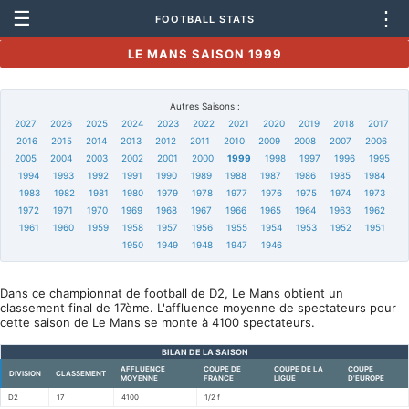
☰
⋮
FOOTBALL STATS
LE MANS SAISON 1999
Autres Saisons :
2027
2026
2025
2024
2023
2022
2021
2020
2019
2018
2017
2016
2015
2014
2013
2012
2011
2010
2009
2008
2007
2006
2005
2004
2003
2002
2001
2000
1999
1998
1997
1996
1995
1994
1993
1992
1991
1990
1989
1988
1987
1986
1985
1984
1983
1982
1981
1980
1979
1978
1977
1976
1975
1974
1973
1972
1971
1970
1969
1968
1967
1966
1965
1964
1963
1962
1961
1960
1959
1958
1957
1956
1955
1954
1953
1952
1951
1950
1949
1948
1947
1946
Dans ce championnat de football de D2, Le Mans obtient un
classement final de 17ème. L'affluence moyenne de spectateurs pour
cette saison de Le Mans se monte à 4100 spectateurs.
BILAN DE LA SAISON
AFFLUENCE
COUPE DE
COUPE DE LA
COUPE
DIVISION
CLASSEMENT
MOYENNE
FRANCE
LIGUE
D'EUROPE
D2
17
4100
1/2 f