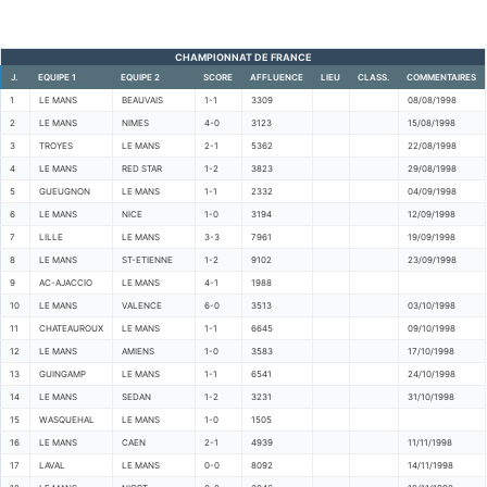
CHAMPIONNAT DE FRANCE
J.
EQUIPE 1
EQUIPE 2
SCORE
AFFLUENCE
LIEU
CLASS.
COMMENTAIRES
1
LE MANS
BEAUVAIS
1-1
3309
08/08/1998
2
LE MANS
NIMES
4-0
3123
15/08/1998
3
TROYES
LE MANS
2-1
5362
22/08/1998
4
LE MANS
RED STAR
1-2
3823
29/08/1998
5
GUEUGNON
LE MANS
1-1
2332
04/09/1998
6
LE MANS
NICE
1-0
3194
12/09/1998
7
LILLE
LE MANS
3-3
7961
19/09/1998
8
LE MANS
ST-ETIENNE
1-2
9102
23/09/1998
9
AC-AJACCIO
LE MANS
4-1
1988
10
LE MANS
VALENCE
6-0
3513
03/10/1998
11
CHATEAUROUX
LE MANS
1-1
6645
09/10/1998
12
LE MANS
AMIENS
1-0
3583
17/10/1998
13
GUINGAMP
LE MANS
1-1
6541
24/10/1998
14
LE MANS
SEDAN
1-2
3231
31/10/1998
15
WASQUEHAL
LE MANS
1-0
1505
16
LE MANS
CAEN
2-1
4939
11/11/1998
17
LAVAL
LE MANS
0-0
8092
14/11/1998