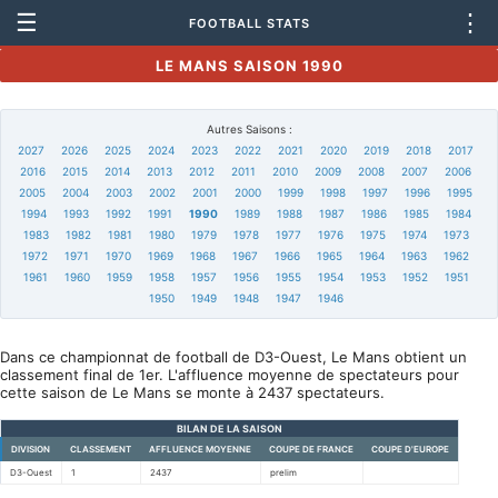
☰
⋮
FOOTBALL STATS
LE MANS SAISON 1990
Autres Saisons :
2027
2026
2025
2024
2023
2022
2021
2020
2019
2018
2017
2016
2015
2014
2013
2012
2011
2010
2009
2008
2007
2006
2005
2004
2003
2002
2001
2000
1999
1998
1997
1996
1995
1994
1993
1992
1991
1990
1989
1988
1987
1986
1985
1984
1983
1982
1981
1980
1979
1978
1977
1976
1975
1974
1973
1972
1971
1970
1969
1968
1967
1966
1965
1964
1963
1962
1961
1960
1959
1958
1957
1956
1955
1954
1953
1952
1951
1950
1949
1948
1947
1946
Dans ce championnat de football de D3-Ouest, Le Mans obtient un
classement final de 1er. L'affluence moyenne de spectateurs pour
cette saison de Le Mans se monte à 2437 spectateurs.
BILAN DE LA SAISON
DIVISION
CLASSEMENT
AFFLUENCE MOYENNE
COUPE DE FRANCE
COUPE D'EUROPE
D3-Ouest
1
2437
prelim