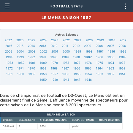
☰
⋮
FOOTBALL STATS
LE MANS SAISON 1987
Autres Saisons :
2027
2026
2025
2024
2023
2022
2021
2020
2019
2018
2017
2016
2015
2014
2013
2012
2011
2010
2009
2008
2007
2006
2005
2004
2003
2002
2001
2000
1999
1998
1997
1996
1995
1994
1993
1992
1991
1990
1989
1988
1987
1986
1985
1984
1983
1982
1981
1980
1979
1978
1977
1976
1975
1974
1973
1972
1971
1970
1969
1968
1967
1966
1965
1964
1963
1962
1961
1960
1959
1958
1957
1956
1955
1954
1953
1952
1951
1950
1949
1948
1947
1946
Dans ce championnat de football de D3-Ouest, Le Mans obtient un
classement final de 2ème. L'affluence moyenne de spectateurs pour
cette saison de Le Mans se monte à 2031 spectateurs.
BILAN DE LA SAISON
DIVISION
CLASSEMENT
AFFLUENCE MOYENNE
COUPE DE FRANCE
COUPE D'EUROPE
D3-Ouest
2
2031
prelim