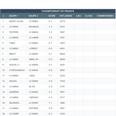
CHAMPIONNAT DE FRANCE
J.
EQUIPE 1
EQUIPE 2
SCORE
AFFLUENCE
LIEU
CLASS.
COMMENTAIRES
1
MONTLUCON
LE MANS
0-1
2275
2
LE MANS
BOURGES
1-2
2515
3
POITIERS
LE MANS
1-3
1907
4
LE MANS
LE HAVRE
1-0
2191
5
CAEN
LE MANS
0-1
1363
6
LE MANS
LORIENT
0-0
4041
7
BREST
LE MANS
4-1
6683
8
LE MANS
PARIS-SG
0-0
5863
9
QUEVILLY
LE MANS
3-1
1619
10
CHATEAUROUX
LE MANS
0-0
3997
11
LE MANS
LAVAL
1-1
3320
12
ROUEN
LE MANS
3-0
1784
13
LE MANS
BLOIS
2-0
2797
14
QUIMPER
LE MANS
3-1
1807
15
LE MANS
LIMOGES
2-2
2317
16
BOURGES
LE MANS
1-1
1480
17
LE MANS
POITIERS
3-0
1807
18
LE HAVRE
LE MANS
0-2
1428