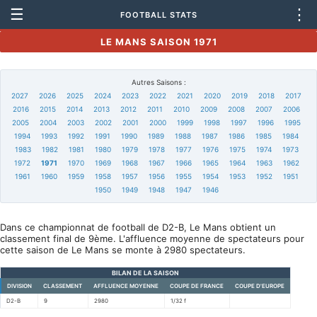
☰
⋮
FOOTBALL STATS
LE MANS SAISON 1971
Autres Saisons :
2027
2026
2025
2024
2023
2022
2021
2020
2019
2018
2017
2016
2015
2014
2013
2012
2011
2010
2009
2008
2007
2006
2005
2004
2003
2002
2001
2000
1999
1998
1997
1996
1995
1994
1993
1992
1991
1990
1989
1988
1987
1986
1985
1984
1983
1982
1981
1980
1979
1978
1977
1976
1975
1974
1973
1972
1971
1970
1969
1968
1967
1966
1965
1964
1963
1962
1961
1960
1959
1958
1957
1956
1955
1954
1953
1952
1951
1950
1949
1948
1947
1946
Dans ce championnat de football de D2-B, Le Mans obtient un
classement final de 9ème. L'affluence moyenne de spectateurs pour
cette saison de Le Mans se monte à 2980 spectateurs.
BILAN DE LA SAISON
DIVISION
CLASSEMENT
AFFLUENCE MOYENNE
COUPE DE FRANCE
COUPE D'EUROPE
D2-B
9
2980
1/32 f