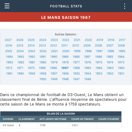
☰
⋮
FOOTBALL STATS
LE MANS SAISON 1967
Autres Saisons :
2027
2026
2025
2024
2023
2022
2021
2020
2019
2018
2017
2016
2015
2014
2013
2012
2011
2010
2009
2008
2007
2006
2005
2004
2003
2002
2001
2000
1999
1998
1997
1996
1995
1994
1993
1992
1991
1990
1989
1988
1987
1986
1985
1984
1983
1982
1981
1980
1979
1978
1977
1976
1975
1974
1973
1972
1971
1970
1969
1968
1967
1966
1965
1964
1963
1962
1961
1960
1959
1958
1957
1956
1955
1954
1953
1952
1951
1950
1949
1948
1947
1946
Dans ce championnat de football de D3-Ouest, Le Mans obtient un
classement final de 8ème. L'affluence moyenne de spectateurs pour
cette saison de Le Mans se monte à 1759 spectateurs.
BILAN DE LA SAISON
DIVISION
CLASSEMENT
AFFLUENCE MOYENNE
COUPE DE FRANCE
COUPE D'EUROPE
D3-Ouest
8
1759
1/32 f