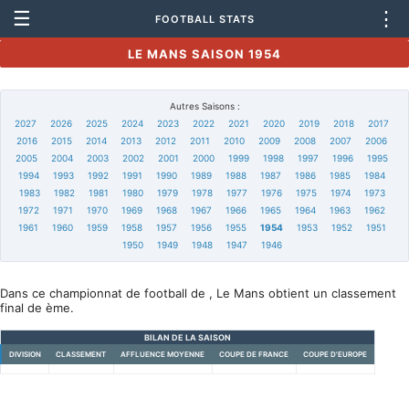
☰
⋮
FOOTBALL STATS
LE MANS SAISON 1954
Autres Saisons :
2027
2026
2025
2024
2023
2022
2021
2020
2019
2018
2017
2016
2015
2014
2013
2012
2011
2010
2009
2008
2007
2006
2005
2004
2003
2002
2001
2000
1999
1998
1997
1996
1995
1994
1993
1992
1991
1990
1989
1988
1987
1986
1985
1984
1983
1982
1981
1980
1979
1978
1977
1976
1975
1974
1973
1972
1971
1970
1969
1968
1967
1966
1965
1964
1963
1962
1961
1960
1959
1958
1957
1956
1955
1954
1953
1952
1951
1950
1949
1948
1947
1946
Dans ce championnat de football de , Le Mans obtient un classement
final de ème.
BILAN DE LA SAISON
DIVISION
CLASSEMENT
AFFLUENCE MOYENNE
COUPE DE FRANCE
COUPE D'EUROPE