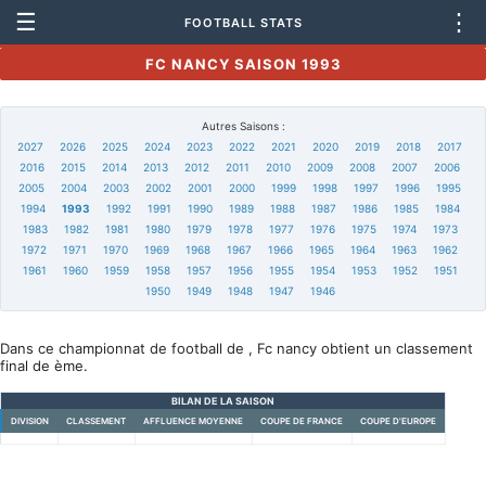
☰
⋮
FOOTBALL STATS
FC NANCY SAISON 1993
Autres Saisons :
2027
2026
2025
2024
2023
2022
2021
2020
2019
2018
2017
2016
2015
2014
2013
2012
2011
2010
2009
2008
2007
2006
2005
2004
2003
2002
2001
2000
1999
1998
1997
1996
1995
1994
1993
1992
1991
1990
1989
1988
1987
1986
1985
1984
1983
1982
1981
1980
1979
1978
1977
1976
1975
1974
1973
1972
1971
1970
1969
1968
1967
1966
1965
1964
1963
1962
1961
1960
1959
1958
1957
1956
1955
1954
1953
1952
1951
1950
1949
1948
1947
1946
Dans ce championnat de football de , Fc nancy obtient un classement
final de ème.
BILAN DE LA SAISON
DIVISION
CLASSEMENT
AFFLUENCE MOYENNE
COUPE DE FRANCE
COUPE D'EUROPE