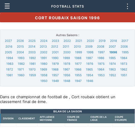
☰
⋮
FOOTBALL STATS
CORT ROUBAIX SAISON 1996
Autres Saisons :
2027
2026
2025
2024
2023
2022
2021
2020
2019
2018
2017
2016
2015
2014
2013
2012
2011
2010
2009
2008
2007
2006
2005
2004
2003
2002
2001
2000
1999
1998
1997
1996
1995
1994
1993
1992
1991
1990
1989
1988
1987
1986
1985
1984
1983
1982
1981
1980
1979
1978
1977
1976
1975
1974
1973
1972
1971
1970
1969
1968
1967
1966
1965
1964
1963
1962
1961
1960
1959
1958
1957
1956
1955
1954
1953
1952
1951
1950
1949
1948
1947
1946
Dans ce championnat de football de , Cort roubaix obtient un
classement final de ème.
BILAN DE LA SAISON
AFFLUENCE
COUPE DE
COUPE DE LA
COUPE
DIVISION
CLASSEMENT
MOYENNE
FRANCE
LIGUE
D'EUROPE