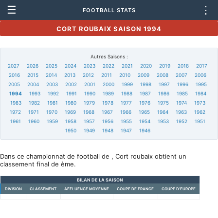
☰
⋮
FOOTBALL STATS
CORT ROUBAIX SAISON 1994
Autres Saisons :
2027
2026
2025
2024
2023
2022
2021
2020
2019
2018
2017
2016
2015
2014
2013
2012
2011
2010
2009
2008
2007
2006
2005
2004
2003
2002
2001
2000
1999
1998
1997
1996
1995
1994
1993
1992
1991
1990
1989
1988
1987
1986
1985
1984
1983
1982
1981
1980
1979
1978
1977
1976
1975
1974
1973
1972
1971
1970
1969
1968
1967
1966
1965
1964
1963
1962
1961
1960
1959
1958
1957
1956
1955
1954
1953
1952
1951
1950
1949
1948
1947
1946
Dans ce championnat de football de , Cort roubaix obtient un
classement final de ème.
BILAN DE LA SAISON
DIVISION
CLASSEMENT
AFFLUENCE MOYENNE
COUPE DE FRANCE
COUPE D'EUROPE