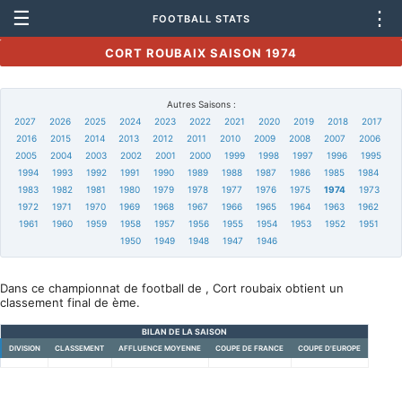
☰
⋮
FOOTBALL STATS
CORT ROUBAIX SAISON 1974
Autres Saisons :
2027
2026
2025
2024
2023
2022
2021
2020
2019
2018
2017
2016
2015
2014
2013
2012
2011
2010
2009
2008
2007
2006
2005
2004
2003
2002
2001
2000
1999
1998
1997
1996
1995
1994
1993
1992
1991
1990
1989
1988
1987
1986
1985
1984
1983
1982
1981
1980
1979
1978
1977
1976
1975
1974
1973
1972
1971
1970
1969
1968
1967
1966
1965
1964
1963
1962
1961
1960
1959
1958
1957
1956
1955
1954
1953
1952
1951
1950
1949
1948
1947
1946
Dans ce championnat de football de , Cort roubaix obtient un
classement final de ème.
BILAN DE LA SAISON
DIVISION
CLASSEMENT
AFFLUENCE MOYENNE
COUPE DE FRANCE
COUPE D'EUROPE