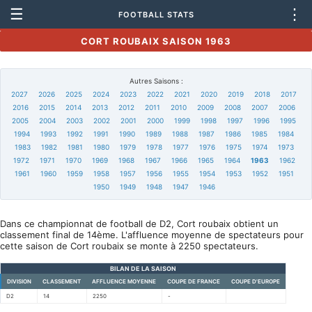
☰
⋮
FOOTBALL STATS
CORT ROUBAIX SAISON 1963
Autres Saisons :
2027
2026
2025
2024
2023
2022
2021
2020
2019
2018
2017
2016
2015
2014
2013
2012
2011
2010
2009
2008
2007
2006
2005
2004
2003
2002
2001
2000
1999
1998
1997
1996
1995
1994
1993
1992
1991
1990
1989
1988
1987
1986
1985
1984
1983
1982
1981
1980
1979
1978
1977
1976
1975
1974
1973
1972
1971
1970
1969
1968
1967
1966
1965
1964
1963
1962
1961
1960
1959
1958
1957
1956
1955
1954
1953
1952
1951
1950
1949
1948
1947
1946
Dans ce championnat de football de D2, Cort roubaix obtient un
classement final de 14ème. L'affluence moyenne de spectateurs pour
cette saison de Cort roubaix se monte à 2250 spectateurs.
BILAN DE LA SAISON
DIVISION
CLASSEMENT
AFFLUENCE MOYENNE
COUPE DE FRANCE
COUPE D'EUROPE
D2
14
2250
-