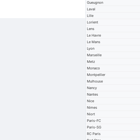
Gueugnon
Laval
Lille
Lorient
Lens
Le Havre
Le Mans
Lyon
Marseille
Metz
Monaco
Montpellier
Mulhouse
Nancy
Nantes
Nice
Nimes
Niort
Paris-FC
Paris-SG
RC Paris