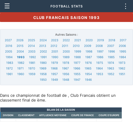
☰
⋮
FOOTBALL STATS
CLUB FRANCAIS SAISON 1993
Autres Saisons :
2027
2026
2025
2024
2023
2022
2021
2020
2019
2018
2017
2016
2015
2014
2013
2012
2011
2010
2009
2008
2007
2006
2005
2004
2003
2002
2001
2000
1999
1998
1997
1996
1995
1994
1993
1992
1991
1990
1989
1988
1987
1986
1985
1984
1983
1982
1981
1980
1979
1978
1977
1976
1975
1974
1973
1972
1971
1970
1969
1968
1967
1966
1965
1964
1963
1962
1961
1960
1959
1958
1957
1956
1955
1954
1953
1952
1951
1950
1949
1948
1947
1946
Dans ce championnat de football de , Club Francais obtient un
classement final de ème.
BILAN DE LA SAISON
DIVISION
CLASSEMENT
AFFLUENCE MOYENNE
COUPE DE FRANCE
COUPE D'EUROPE