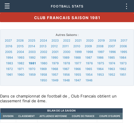
☰
⋮
FOOTBALL STATS
CLUB FRANCAIS SAISON 1981
Autres Saisons :
2027
2026
2025
2024
2023
2022
2021
2020
2019
2018
2017
2016
2015
2014
2013
2012
2011
2010
2009
2008
2007
2006
2005
2004
2003
2002
2001
2000
1999
1998
1997
1996
1995
1994
1993
1992
1991
1990
1989
1988
1987
1986
1985
1984
1983
1982
1981
1980
1979
1978
1977
1976
1975
1974
1973
1972
1971
1970
1969
1968
1967
1966
1965
1964
1963
1962
1961
1960
1959
1958
1957
1956
1955
1954
1953
1952
1951
1950
1949
1948
1947
1946
Dans ce championnat de football de , Club Francais obtient un
classement final de ème.
BILAN DE LA SAISON
DIVISION
CLASSEMENT
AFFLUENCE MOYENNE
COUPE DE FRANCE
COUPE D'EUROPE