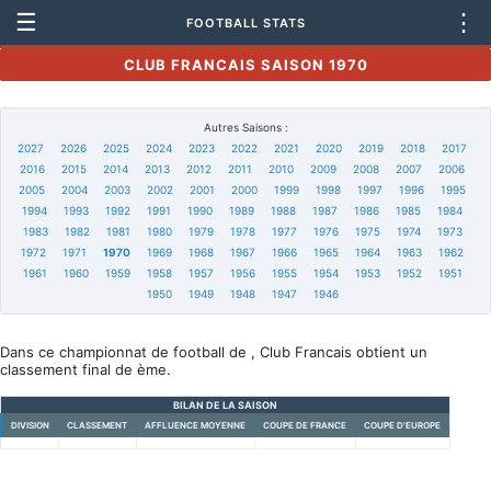
☰
⋮
FOOTBALL STATS
CLUB FRANCAIS SAISON 1970
Autres Saisons :
2027
2026
2025
2024
2023
2022
2021
2020
2019
2018
2017
2016
2015
2014
2013
2012
2011
2010
2009
2008
2007
2006
2005
2004
2003
2002
2001
2000
1999
1998
1997
1996
1995
1994
1993
1992
1991
1990
1989
1988
1987
1986
1985
1984
1983
1982
1981
1980
1979
1978
1977
1976
1975
1974
1973
1972
1971
1970
1969
1968
1967
1966
1965
1964
1963
1962
1961
1960
1959
1958
1957
1956
1955
1954
1953
1952
1951
1950
1949
1948
1947
1946
Dans ce championnat de football de , Club Francais obtient un
classement final de ème.
BILAN DE LA SAISON
DIVISION
CLASSEMENT
AFFLUENCE MOYENNE
COUPE DE FRANCE
COUPE D'EUROPE