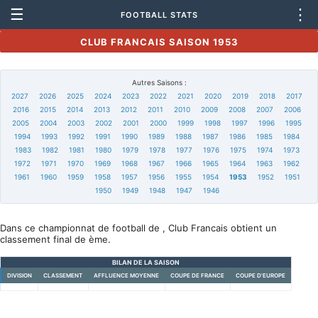
☰
⋮
FOOTBALL STATS
CLUB FRANCAIS SAISON 1953
Autres Saisons :
2027
2026
2025
2024
2023
2022
2021
2020
2019
2018
2017
2016
2015
2014
2013
2012
2011
2010
2009
2008
2007
2006
2005
2004
2003
2002
2001
2000
1999
1998
1997
1996
1995
1994
1993
1992
1991
1990
1989
1988
1987
1986
1985
1984
1983
1982
1981
1980
1979
1978
1977
1976
1975
1974
1973
1972
1971
1970
1969
1968
1967
1966
1965
1964
1963
1962
1961
1960
1959
1958
1957
1956
1955
1954
1953
1952
1951
1950
1949
1948
1947
1946
Dans ce championnat de football de , Club Francais obtient un
classement final de ème.
BILAN DE LA SAISON
DIVISION
CLASSEMENT
AFFLUENCE MOYENNE
COUPE DE FRANCE
COUPE D'EUROPE