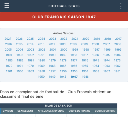
☰
⋮
FOOTBALL STATS
CLUB FRANCAIS SAISON 1947
Autres Saisons :
2027
2026
2025
2024
2023
2022
2021
2020
2019
2018
2017
2016
2015
2014
2013
2012
2011
2010
2009
2008
2007
2006
2005
2004
2003
2002
2001
2000
1999
1998
1997
1996
1995
1994
1993
1992
1991
1990
1989
1988
1987
1986
1985
1984
1983
1982
1981
1980
1979
1978
1977
1976
1975
1974
1973
1972
1971
1970
1969
1968
1967
1966
1965
1964
1963
1962
1961
1960
1959
1958
1957
1956
1955
1954
1953
1952
1951
1950
1949
1948
1947
1946
Dans ce championnat de football de , Club Francais obtient un
classement final de ème.
BILAN DE LA SAISON
DIVISION
CLASSEMENT
AFFLUENCE MOYENNE
COUPE DE FRANCE
COUPE D'EUROPE