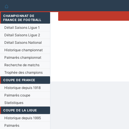
⌂
CHAMPIONNAT DE
FRANCE DE FOOTBALL
Détail Saisons Ligue 1
Détail Saisons Ligue 2
Détail Saisons National
Historique championnat
Palmarès championnat
Recherche de matchs
Trophée des champions
COUPE DE FRANCE
Historique depuis 1918
Palmarès coupe
Statistiques
COUPE DE LA LIGUE
Historique depuis 1995
Palmarès