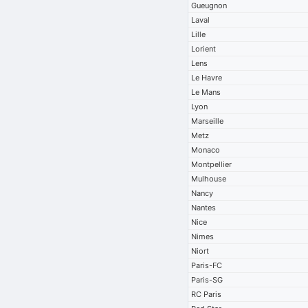
Gueugnon
Laval
Lille
Lorient
Lens
Le Havre
Le Mans
Lyon
Marseille
Metz
Monaco
Montpellier
Mulhouse
Nancy
Nantes
Nice
Nimes
Niort
Paris-FC
Paris-SG
RC Paris