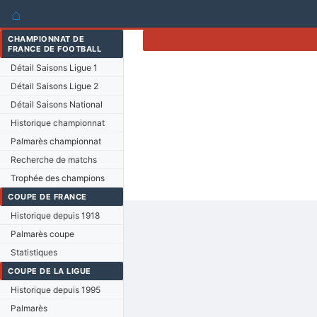
⌂
CHAMPIONNAT DE
FRANCE DE FOOTBALL
Détail Saisons Ligue 1
Détail Saisons Ligue 2
Détail Saisons National
Historique championnat
Palmarès championnat
Recherche de matchs
Trophée des champions
COUPE DE FRANCE
Historique depuis 1918
Palmarès coupe
Statistiques
COUPE DE LA LIGUE
Historique depuis 1995
Palmarès