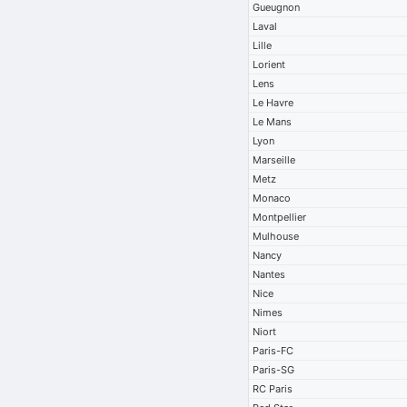
Gueugnon
Laval
Lille
Lorient
Lens
Le Havre
Le Mans
Lyon
Marseille
Metz
Monaco
Montpellier
Mulhouse
Nancy
Nantes
Nice
Nimes
Niort
Paris-FC
Paris-SG
RC Paris