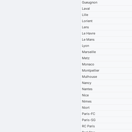
Gueugnon
Laval
Lille
Lorient
Lens
Le Havre
Le Mans
Lyon
Marseille
Metz
Monaco
Montpellier
Mulhouse
Nancy
Nantes
Nice
Nimes
Niort
Paris-FC
Paris-SG
RC Paris