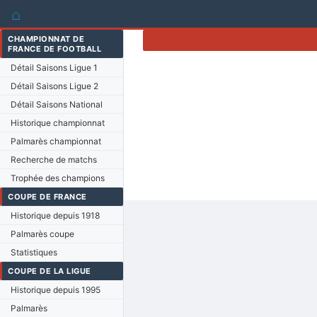
⌂
CHAMPIONNAT DE
FRANCE DE FOOTBALL
Détail Saisons Ligue 1
Détail Saisons Ligue 2
Détail Saisons National
Historique championnat
Palmarès championnat
Recherche de matchs
Trophée des champions
COUPE DE FRANCE
Historique depuis 1918
Palmarès coupe
Statistiques
COUPE DE LA LIGUE
Historique depuis 1995
Palmarès