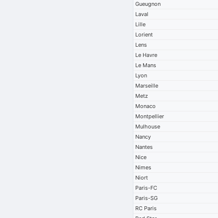
Gueugnon
Laval
Lille
Lorient
Lens
Le Havre
Le Mans
Lyon
Marseille
Metz
Monaco
Montpellier
Mulhouse
Nancy
Nantes
Nice
Nimes
Niort
Paris-FC
Paris-SG
RC Paris