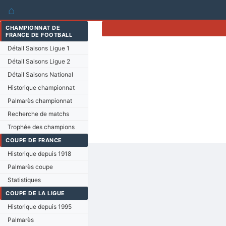
⌂
CHAMPIONNAT DE
FRANCE DE FOOTBALL
Détail Saisons Ligue 1
Détail Saisons Ligue 2
Détail Saisons National
Historique championnat
Palmarès championnat
Recherche de matchs
Trophée des champions
COUPE DE FRANCE
Historique depuis 1918
Palmarès coupe
Statistiques
COUPE DE LA LIGUE
Historique depuis 1995
Palmarès