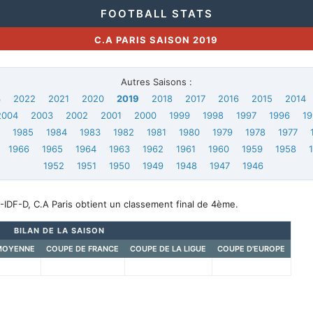
FOOTBALL STATS
C.A PARIS SAISON 2019
Autres Saisons :
3
2022
2021
2020
2019
2018
2017
2016
2015
2014
2004
2003
2002
2001
2000
1999
1998
1997
1996
19
6
1985
1984
1983
1982
1981
1980
1979
1978
1977
1966
1965
1964
1963
1962
1961
1960
1959
1958
1952
1951
1950
1949
1948
1947
1946
IDF-D, C.A Paris obtient un classement final de 4ème.
BILAN DE LA SAISON
MOYENNE
COUPE DE FRANCE
COUPE DE LA LIGUE
COUPE D'EUROPE