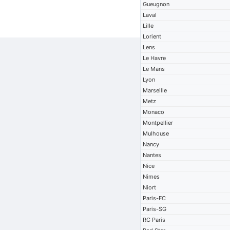
Gueugnon
Laval
Lille
Lorient
Lens
Le Havre
Le Mans
Lyon
Marseille
Metz
Monaco
Montpellier
Mulhouse
Nancy
Nantes
Nice
Nimes
Niort
Paris-FC
Paris-SG
RC Paris