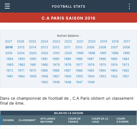
☰
⋮
FOOTBALL STATS
C.A PARIS SAISON 2016
Autres Saisons :
2027
2026
2025
2024
2023
2022
2021
2020
2019
2018
2017
2016
2015
2014
2013
2012
2011
2010
2009
2008
2007
2006
2005
2004
2003
2002
2001
2000
1999
1998
1997
1996
1995
1994
1993
1992
1991
1990
1989
1988
1987
1986
1985
1984
1983
1982
1981
1980
1979
1978
1977
1976
1975
1974
1973
1972
1971
1970
1969
1968
1967
1966
1965
1964
1963
1962
1961
1960
1959
1958
1957
1956
1955
1954
1953
1952
1951
1950
1949
1948
1947
1946
Dans ce championnat de football de , C.A Paris obtient un classement
final de ème.
BILAN DE LA SAISON
AFFLUENCE
COUPE DE
COUPE DE LA
COUPE
DIVISION
CLASSEMENT
MOYENNE
FRANCE
LIGUE
D'EUROPE