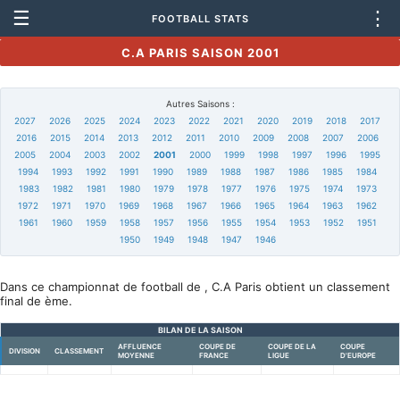
☰
⋮
FOOTBALL STATS
C.A PARIS SAISON 2001
Autres Saisons :
2027
2026
2025
2024
2023
2022
2021
2020
2019
2018
2017
2016
2015
2014
2013
2012
2011
2010
2009
2008
2007
2006
2005
2004
2003
2002
2001
2000
1999
1998
1997
1996
1995
1994
1993
1992
1991
1990
1989
1988
1987
1986
1985
1984
1983
1982
1981
1980
1979
1978
1977
1976
1975
1974
1973
1972
1971
1970
1969
1968
1967
1966
1965
1964
1963
1962
1961
1960
1959
1958
1957
1956
1955
1954
1953
1952
1951
1950
1949
1948
1947
1946
Dans ce championnat de football de , C.A Paris obtient un classement
final de ème.
BILAN DE LA SAISON
AFFLUENCE
COUPE DE
COUPE DE LA
COUPE
DIVISION
CLASSEMENT
MOYENNE
FRANCE
LIGUE
D'EUROPE