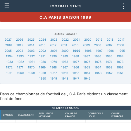
☰
⋮
FOOTBALL STATS
C.A PARIS SAISON 1999
Autres Saisons :
2027
2026
2025
2024
2023
2022
2021
2020
2019
2018
2017
2016
2015
2014
2013
2012
2011
2010
2009
2008
2007
2006
2005
2004
2003
2002
2001
2000
1999
1998
1997
1996
1995
1994
1993
1992
1991
1990
1989
1988
1987
1986
1985
1984
1983
1982
1981
1980
1979
1978
1977
1976
1975
1974
1973
1972
1971
1970
1969
1968
1967
1966
1965
1964
1963
1962
1961
1960
1959
1958
1957
1956
1955
1954
1953
1952
1951
1950
1949
1948
1947
1946
Dans ce championnat de football de , C.A Paris obtient un classement
final de ème.
BILAN DE LA SAISON
AFFLUENCE
COUPE DE
COUPE DE LA
COUPE
DIVISION
CLASSEMENT
MOYENNE
FRANCE
LIGUE
D'EUROPE