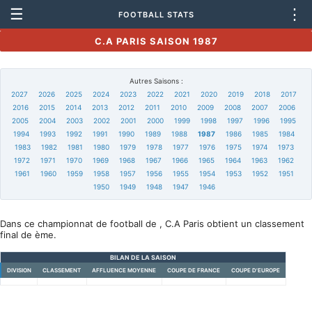
☰
⋮
FOOTBALL STATS
C.A PARIS SAISON 1987
Autres Saisons :
2027
2026
2025
2024
2023
2022
2021
2020
2019
2018
2017
2016
2015
2014
2013
2012
2011
2010
2009
2008
2007
2006
2005
2004
2003
2002
2001
2000
1999
1998
1997
1996
1995
1994
1993
1992
1991
1990
1989
1988
1987
1986
1985
1984
1983
1982
1981
1980
1979
1978
1977
1976
1975
1974
1973
1972
1971
1970
1969
1968
1967
1966
1965
1964
1963
1962
1961
1960
1959
1958
1957
1956
1955
1954
1953
1952
1951
1950
1949
1948
1947
1946
Dans ce championnat de football de , C.A Paris obtient un classement
final de ème.
BILAN DE LA SAISON
DIVISION
CLASSEMENT
AFFLUENCE MOYENNE
COUPE DE FRANCE
COUPE D'EUROPE